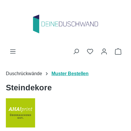
Zum Hauptinhalt springen
Du hast 0 Produk
Ware
Duschrückwände
Muster Bestellen
Steindekore