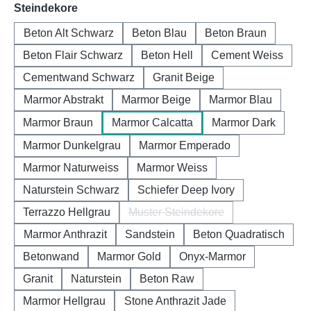
auswählen
Steindekore
Beton Alt Schwarz
Beton Blau
Beton Braun
Beton Flair Schwarz
Beton Hell
Cement Weiss
Cementwand Schwarz
Granit Beige
Marmor Abstrakt
Marmor Beige
Marmor Blau
Marmor Braun
Marmor Calcatta
Marmor Dark
Marmor Dunkelgrau
Marmor Emperado
Marmor Naturweiss
Marmor Weiss
Naturstein Schwarz
Schiefer Deep Ivory
Terrazzo Hellgrau
Muster Steindekore
(Diese Option ist zurzeit nicht 
Marmor Anthrazit
Sandstein
Beton Quadratisch
Betonwand
Marmor Gold
Onyx-Marmor
Granit
Naturstein
Beton Raw
Marmor Hellgrau
Stone Anthrazit Jade