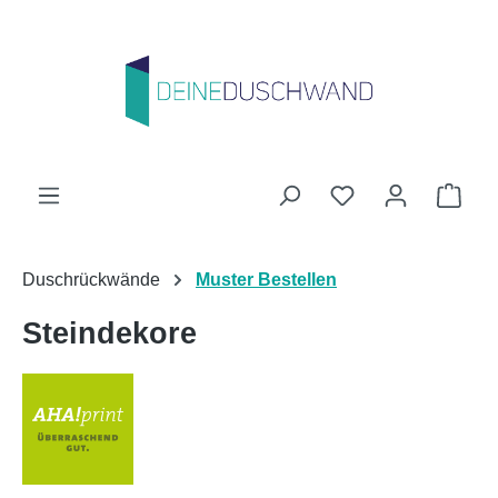
Zum Hauptinhalt springen
Du hast 0 Produk
Ware
Duschrückwände
Muster Bestellen
Steindekore