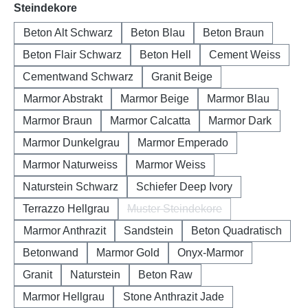
auswählen
Steindekore
Beton Alt Schwarz
Beton Blau
Beton Braun
Beton Flair Schwarz
Beton Hell
Cement Weiss
Cementwand Schwarz
Granit Beige
Marmor Abstrakt
Marmor Beige
Marmor Blau
Marmor Braun
Marmor Calcatta
Marmor Dark
Marmor Dunkelgrau
Marmor Emperado
Marmor Naturweiss
Marmor Weiss
Naturstein Schwarz
Schiefer Deep Ivory
Terrazzo Hellgrau
Muster Steindekore
(Diese Option ist zurzeit nicht 
Marmor Anthrazit
Sandstein
Beton Quadratisch
Betonwand
Marmor Gold
Onyx-Marmor
Granit
Naturstein
Beton Raw
Marmor Hellgrau
Stone Anthrazit Jade