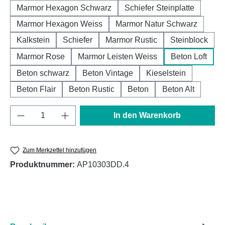
Marmor Hexagon Schwarz
Schiefer Steinplatte
Marmor Hexagon Weiss
Marmor Natur Schwarz
Kalkstein
Schiefer
Marmor Rustic
Steinblock
Marmor Rose
Marmor Leisten Weiss
Beton Loft
Beton schwarz
Beton Vintage
Kieselstein
Beton Flair
Beton Rustic
Beton
Beton Alt
Produkt Anzahl: Gib den gewünschten Wert e
In den Warenkorb
Zum Merkzettel hinzufügen
Produktnummer:
AP10303DD.4