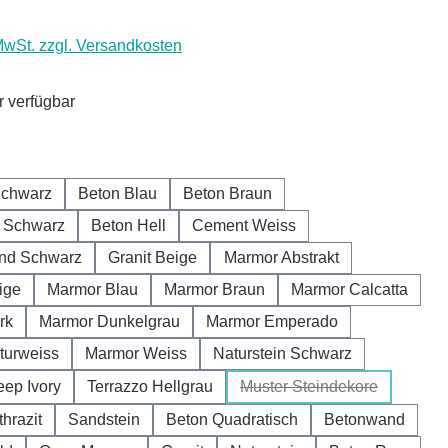
 MwSt. zzgl. Versandkosten
 verfügbar
auswählen
Schwarz
Beton Blau
Beton Braun
r Schwarz
Beton Hell
Cement Weiss
nd Schwarz
Granit Beige
Marmor Abstrakt
ige
Marmor Blau
Marmor Braun
Marmor Calcatta
rk
Marmor Dunkelgrau
Marmor Emperado
turweiss
Marmor Weiss
Naturstein Schwarz
eep Ivory
Terrazzo Hellgrau
Muster Steindekore
(Diese Option ist zurze
hrazit
Sandstein
Beton Quadratisch
Betonwand