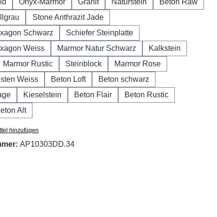
ld
Onyx-Marmor
Granit
Naturstein
Beton Raw
llgrau
Stone Anthrazit Jade
xagon Schwarz
Schiefer Steinplatte
xagon Weiss
Marmor Natur Schwarz
Kalkstein
Marmor Rustic
Steinblock
Marmor Rose
sten Weiss
Beton Loft
Beton schwarz
age
Kieselstein
Beton Flair
Beton Rustic
eton Alt
tel hinzufügen
mmer:
AP10303DD.34