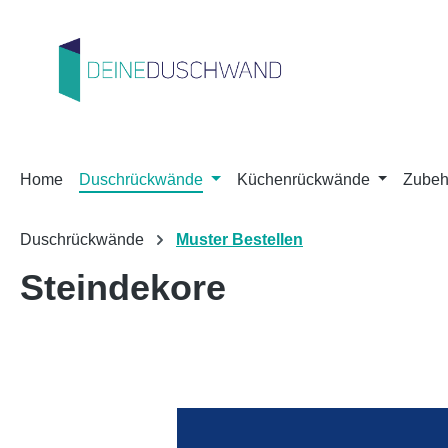
m Hauptinhalt springen
Zur Suche springen
Zur Hauptnavigation springen
Home
Duschrückwände
Küchenrückwände
Zubeh
Duschrückwände
Muster Bestellen
Steindekore
Bildergalerie überspringen