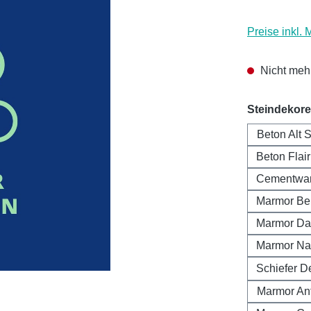
Preise inkl.
Nicht mehr
Steindekore
Beton Alt 
Beton Flai
Cementwa
Marmor Be
Marmor Da
Marmor Na
Schiefer D
Marmor Ant