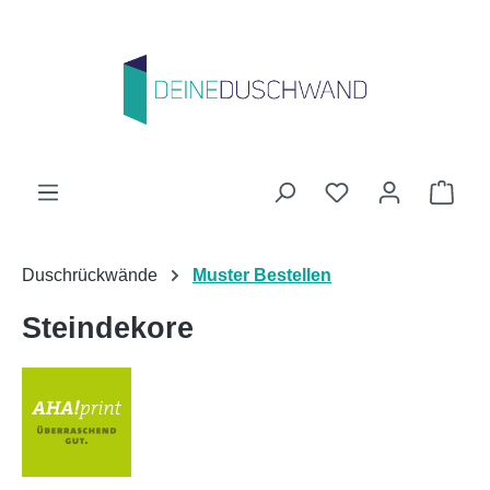
Zum Hauptinhalt springen
Du hast 0 Produk
Ware
Duschrückwände
Muster Bestellen
Steindekore