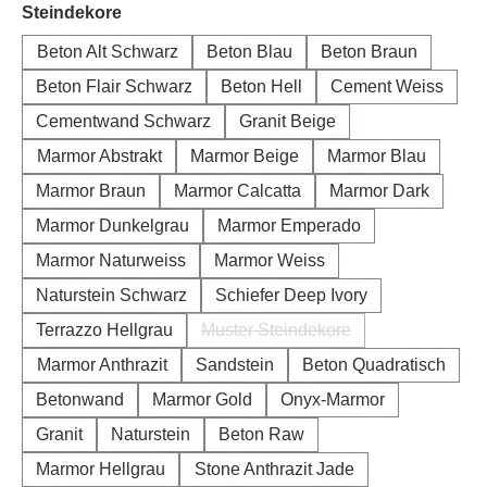
auswählen
Steindekore
Beton Alt Schwarz
Beton Blau
Beton Braun
Beton Flair Schwarz
Beton Hell
Cement Weiss
Cementwand Schwarz
Granit Beige
Marmor Abstrakt
Marmor Beige
Marmor Blau
Marmor Braun
Marmor Calcatta
Marmor Dark
Marmor Dunkelgrau
Marmor Emperado
Marmor Naturweiss
Marmor Weiss
Naturstein Schwarz
Schiefer Deep Ivory
Terrazzo Hellgrau
Muster Steindekore
(Diese Option ist zurzeit nicht 
Marmor Anthrazit
Sandstein
Beton Quadratisch
Betonwand
Marmor Gold
Onyx-Marmor
Granit
Naturstein
Beton Raw
Marmor Hellgrau
Stone Anthrazit Jade