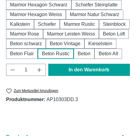
Marmor Hexagon Schwarz
Schiefer Steinplatte
Marmor Hexagon Weiss
Marmor Natur Schwarz
Kalkstein
Schiefer
Marmor Rustic
Steinblock
Marmor Rose
Marmor Leisten Weiss
Beton Loft
Beton schwarz
Beton Vintage
Kieselstein
Beton Flair
Beton Rustic
Beton
Beton Alt
Produkt Anzahl: Gib den gewünschten Wert e
In den Warenkorb
Zum Merkzettel hinzufügen
Produktnummer:
AP10303DD.3