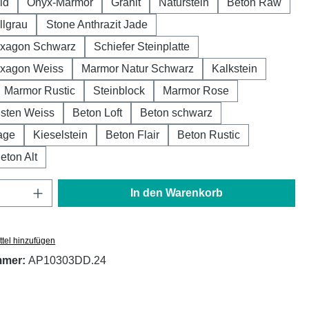
ld
Onyx-Marmor
Granit
Naturstein
Beton Raw
llgrau
Stone Anthrazit Jade
xagon Schwarz
Schiefer Steinplatte
xagon Weiss
Marmor Natur Schwarz
Kalkstein
Marmor Rustic
Steinblock
Marmor Rose
sten Weiss
Beton Loft
Beton schwarz
age
Kieselstein
Beton Flair
Beton Rustic
eton Alt
Anzahl: Gib den gewünschten Wert ein oder
In den Warenkorb
tel hinzufügen
mmer:
AP10303DD.24