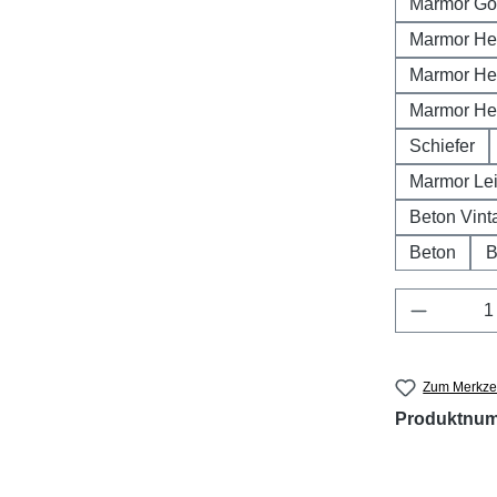
Marmor Go
Marmor He
Marmor He
Marmor He
Schiefer
Marmor Lei
Beton Vint
Beton
B
Produkt 
Zum Merkzet
Produktnu