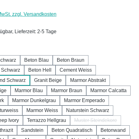
 MwSt. zzgl. Versandkosten
ügbar, Lieferzeit: 2-5 Tage
auswählen
Schwarz
Beton Blau
Beton Braun
r Schwarz
Beton Hell
Cement Weiss
nd Schwarz
Granit Beige
Marmor Abstrakt
ige
Marmor Blau
Marmor Braun
Marmor Calcatta
rk
Marmor Dunkelgrau
Marmor Emperado
turweiss
Marmor Weiss
Naturstein Schwarz
eep Ivory
Terrazzo Hellgrau
Muster Steindekore
(Diese Option ist zurze
hrazit
Sandstein
Beton Quadratisch
Betonwand