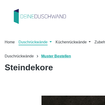
m Hauptinhalt springen
Zur Suche springen
Zur Hauptnavigation springen
Home
Duschrückwände
Küchenrückwände
Zubeh
Duschrückwände
Muster Bestellen
Steindekore
Bildergalerie überspringen