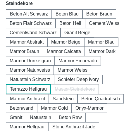
auswählen
Steindekore
Beton Alt Schwarz
Beton Blau
Beton Braun
Beton Flair Schwarz
Beton Hell
Cement Weiss
Cementwand Schwarz
Granit Beige
Marmor Abstrakt
Marmor Beige
Marmor Blau
Marmor Braun
Marmor Calcatta
Marmor Dark
Marmor Dunkelgrau
Marmor Emperado
Marmor Naturweiss
Marmor Weiss
Naturstein Schwarz
Schiefer Deep Ivory
Terrazzo Hellgrau
Muster Steindekore
(Diese Option ist zurzeit nicht 
Marmor Anthrazit
Sandstein
Beton Quadratisch
Betonwand
Marmor Gold
Onyx-Marmor
Granit
Naturstein
Beton Raw
Marmor Hellgrau
Stone Anthrazit Jade