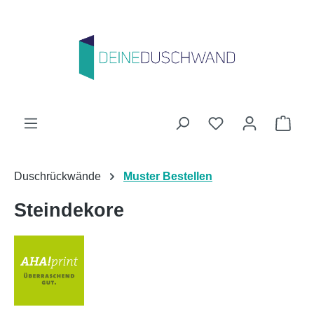
Zum Hauptinhalt springen
Du hast 0 Produk
Ware
Duschrückwände
Muster Bestellen
Steindekore