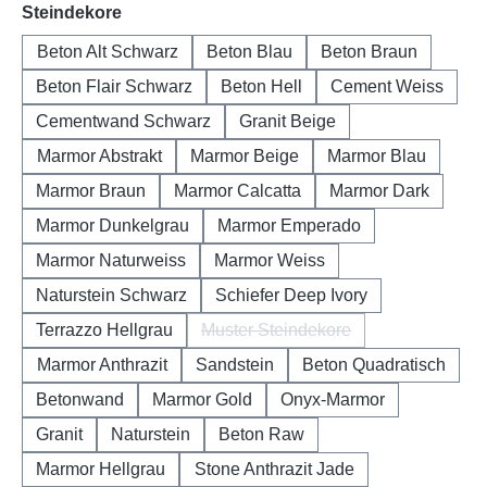
auswählen
Steindekore
Beton Alt Schwarz
Beton Blau
Beton Braun
Beton Flair Schwarz
Beton Hell
Cement Weiss
Cementwand Schwarz
Granit Beige
Marmor Abstrakt
Marmor Beige
Marmor Blau
Marmor Braun
Marmor Calcatta
Marmor Dark
Marmor Dunkelgrau
Marmor Emperado
Marmor Naturweiss
Marmor Weiss
Naturstein Schwarz
Schiefer Deep Ivory
Terrazzo Hellgrau
Muster Steindekore
(Diese Option ist zurzeit nicht 
Marmor Anthrazit
Sandstein
Beton Quadratisch
Betonwand
Marmor Gold
Onyx-Marmor
Granit
Naturstein
Beton Raw
Marmor Hellgrau
Stone Anthrazit Jade