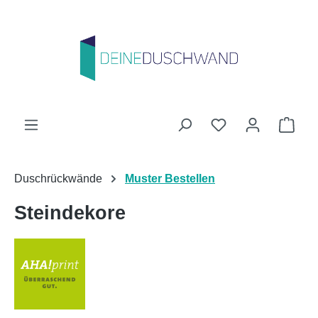
Zum Hauptinhalt springen
Du hast 0 Produk
Ware
Duschrückwände
Muster Bestellen
Steindekore