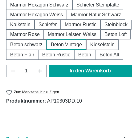
Marmor Hexagon Schwarz
Schiefer Steinplatte
Marmor Hexagon Weiss
Marmor Natur Schwarz
Kalkstein
Schiefer
Marmor Rustic
Steinblock
Marmor Rose
Marmor Leisten Weiss
Beton Loft
Beton schwarz
Beton Vintage
Kieselstein
Beton Flair
Beton Rustic
Beton
Beton Alt
Produkt Anzahl: Gib den gewünschten Wert e
In den Warenkorb
Zum Merkzettel hinzufügen
Produktnummer:
AP10303DD.10