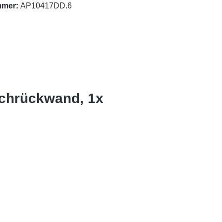
mmer:
AP10417DD.6
schrückwand, 1x