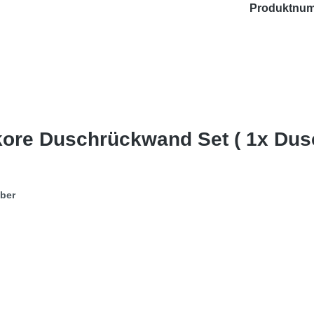
Produktnu
kore Duschrückwand Set ( 1x Du
eber