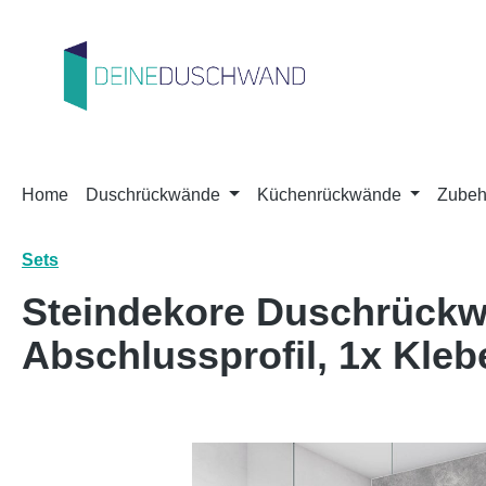
m Hauptinhalt springen
Zur Suche springen
Zur Hauptnavigation springen
Home
Duschrückwände
Küchenrückwände
Zubeh
Sets
Steindekore Duschrückw
Abschlussprofil, 1x Kleb
Bildergalerie überspringen