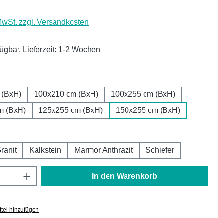
 MwSt. zzgl. Versandkosten
fügbar, Lieferzeit: 1-2 Wochen
ählen
 (BxH)
100x210 cm (BxH)
100x255 cm (BxH)
m (BxH)
125x255 cm (BxH)
150x255 cm (BxH)
auswählen
ranit
Kalkstein
Marmor Anthrazit
Schiefer
Anzahl: Gib den gewünschten Wert ein oder
In den Warenkorb
tel hinzufügen