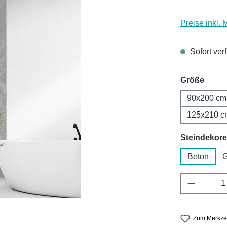
Preise inkl.
Sofort ver
ausw
Größe
90x200 cm
125x210 c
Steindekore
Beton
G
Produkt 
Zum Merkzet