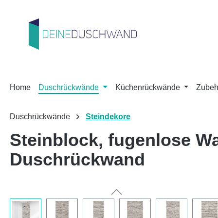
m Hauptinhalt springen
Zur Suche springen
Zur Hauptnavigation springen
Home
Duschrückwände
Küchenrückwände
Zubeh
Duschrückwände
Steindekore
Steinblock, fugenlose 
Duschrückwand
Bildergalerie überspringen