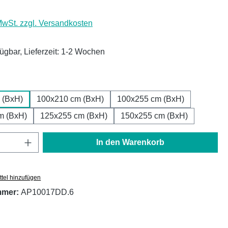
 MwSt. zzgl. Versandkosten
fügbar, Lieferzeit: 1-2 Wochen
ählen
 (BxH)
100x210 cm (BxH)
100x255 cm (BxH)
m (BxH)
125x255 cm (BxH)
150x255 cm (BxH)
Anzahl: Gib den gewünschten Wert ein oder
In den Warenkorb
tel hinzufügen
mmer:
AP10017DD.6