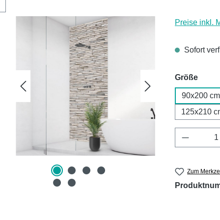
Preise inkl.
Sofort ver
ausw
Größe
90x200 cm
125x210 c
Produkt 
Zum Merkzet
Produktnu