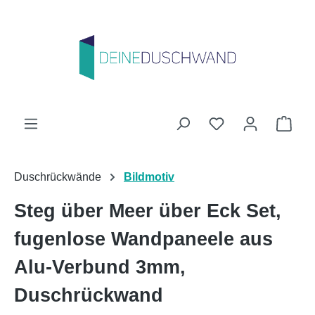
Zum Hauptinhalt springen
Du hast 0 Produk
Ware
Duschrückwände
Bildmotiv
Steg über Meer über Eck Set,
fugenlose Wandpaneele aus
Alu-Verbund 3mm,
Duschrückwand