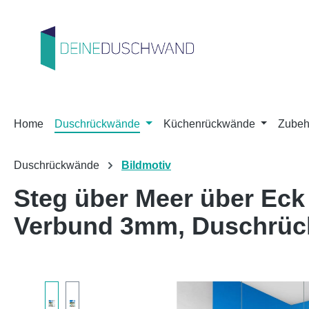
m Hauptinhalt springen
Zur Suche springen
Zur Hauptnavigation springen
Home
Duschrückwände
Küchenrückwände
Zubeh
Duschrückwände
Bildmotiv
Steg über Meer über Eck
Verbund 3mm, Duschrü
Bildergalerie überspringen