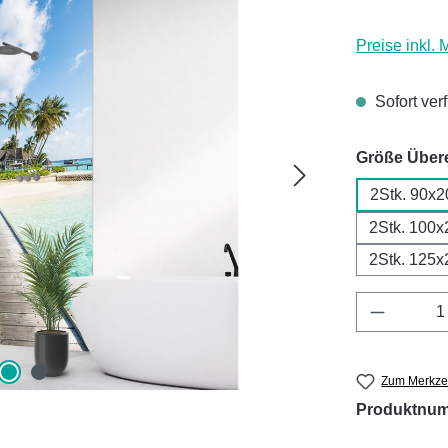
Preise inkl.
Sofort ver
Größe Über
2Stk. 90x2
2Stk. 100x
2Stk. 125x
Produkt 
Zum Merkzet
Produktnu