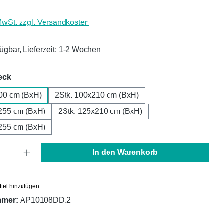
 MwSt. zzgl. Versandkosten
fügbar, Lieferzeit: 1-2 Wochen
auswählen
eck
00 cm (BxH)
2Stk. 100x210 cm (BxH)
255 cm (BxH)
2Stk. 125x210 cm (BxH)
255 cm (BxH)
Anzahl: Gib den gewünschten Wert ein oder
In den Warenkorb
tel hinzufügen
mmer:
AP10108DD.2