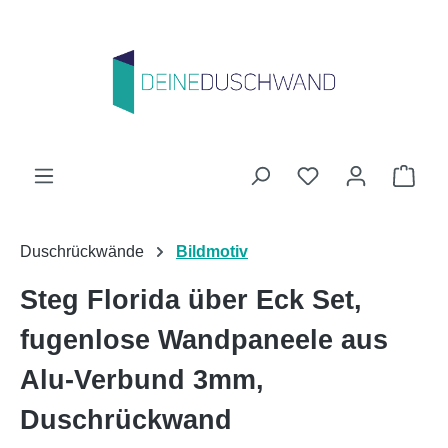
Zum Hauptinhalt springen
Du hast 0 Produk
Ware
Duschrückwände
Bildmotiv
Steg Florida über Eck Set,
fugenlose Wandpaneele aus
Alu-Verbund 3mm,
Duschrückwand