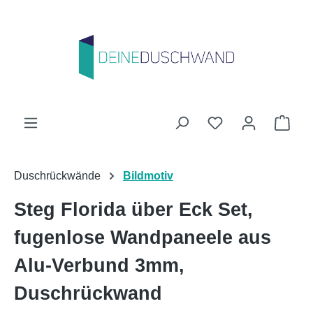
Zum Hauptinhalt springen
Du hast 0 Produk
Ware
Duschrückwände
Bildmotiv
Steg Florida über Eck Set,
fugenlose Wandpaneele aus
Alu-Verbund 3mm,
Duschrückwand