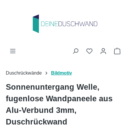
Zum Hauptinhalt springen
Du hast 0 Produk
Ware
Duschrückwände
Bildmotiv
Sonnenuntergang Welle,
fugenlose Wandpaneele aus
Alu-Verbund 3mm,
Duschrückwand