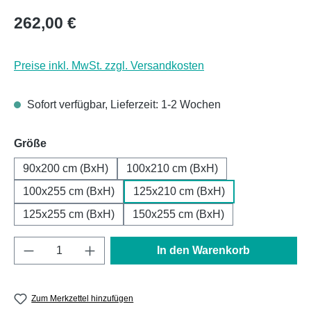
Regulärer Preis:
262,00 €
Preise inkl. MwSt. zzgl. Versandkosten
Sofort verfügbar, Lieferzeit: 1-2 Wochen
auswählen
Größe
90x200 cm (BxH)
100x210 cm (BxH)
100x255 cm (BxH)
125x210 cm (BxH)
125x255 cm (BxH)
150x255 cm (BxH)
Produkt Anzahl: Gib den gewünschten Wert e
In den Warenkorb
Zum Merkzettel hinzufügen