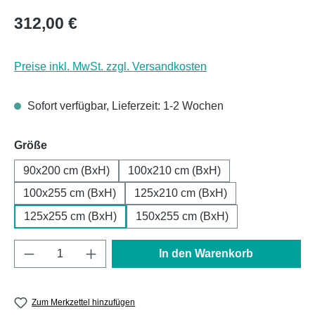
Regulärer Preis:
312,00 €
Preise inkl. MwSt. zzgl. Versandkosten
Sofort verfügbar, Lieferzeit: 1-2 Wochen
auswählen
Größe
90x200 cm (BxH)
100x210 cm (BxH)
100x255 cm (BxH)
125x210 cm (BxH)
125x255 cm (BxH)
150x255 cm (BxH)
Produkt Anzahl: Gib den gewünschten Wert e
In den Warenkorb
Zum Merkzettel hinzufügen