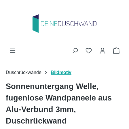
Zum Hauptinhalt springen
Du hast 0 Produk
Ware
Duschrückwände
Bildmotiv
Sonnenuntergang Welle,
fugenlose Wandpaneele aus
Alu-Verbund 3mm,
Duschrückwand