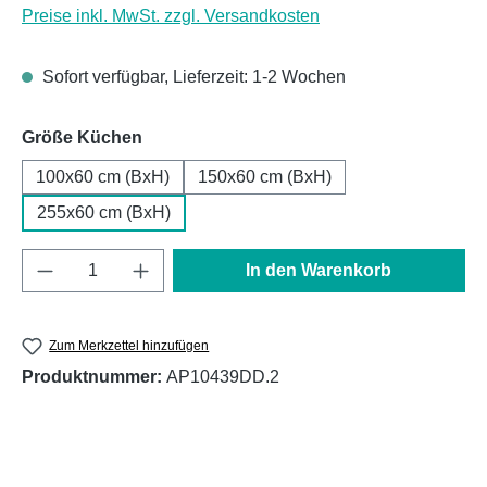
Preise inkl. MwSt. zzgl. Versandkosten
Sofort verfügbar, Lieferzeit: 1-2 Wochen
auswählen
Größe Küchen
100x60 cm (BxH)
150x60 cm (BxH)
255x60 cm (BxH)
Produkt Anzahl: Gib den gewünschten Wert e
In den Warenkorb
Zum Merkzettel hinzufügen
Produktnummer:
AP10439DD.2