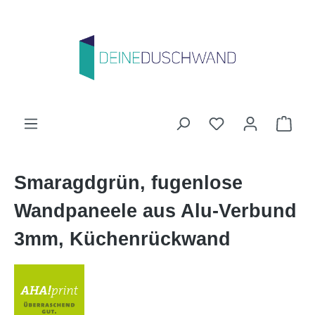
Zum Hauptinhalt springen
Du hast 0 Produk
Ware
Smaragdgrün, fugenlose
Wandpaneele aus Alu-Verbund
3mm, Küchenrückwand