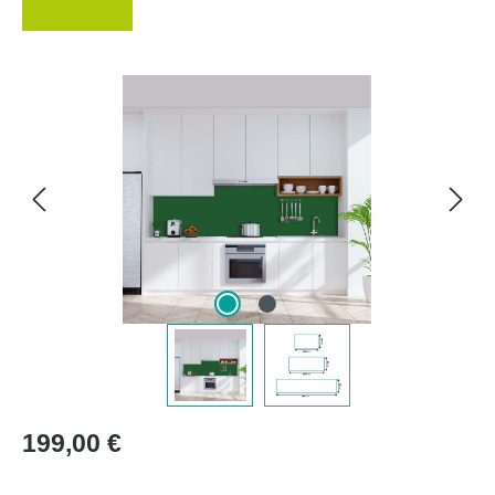
Bildergalerie überspringen
Regulärer Preis:
199,00 €