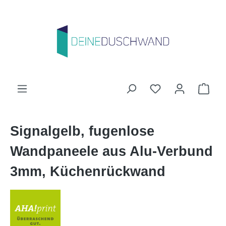
Zum Hauptinhalt springen
Du hast 0 Produk
Ware
Signalgelb, fugenlose
Wandpaneele aus Alu-Verbund
3mm, Küchenrückwand