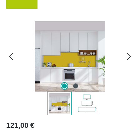
Bildergalerie überspringen
Regulärer Preis:
121,00 €