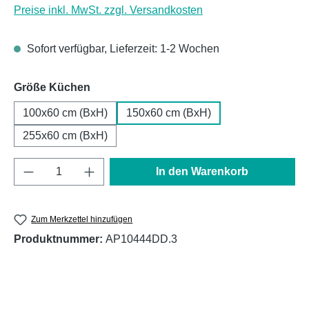
Preise inkl. MwSt. zzgl. Versandkosten
Sofort verfügbar, Lieferzeit: 1-2 Wochen
auswählen
Größe Küchen
100x60 cm (BxH)
150x60 cm (BxH)
255x60 cm (BxH)
Produkt Anzahl: Gib den gewünschten Wert e
In den Warenkorb
Zum Merkzettel hinzufügen
Produktnummer:
AP10444DD.3