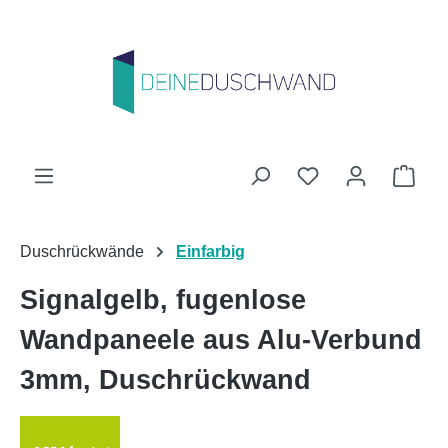
Zum Hauptinhalt springen
Du hast 0 Produk
Ware
Duschrückwände
Einfarbig
Signalgelb, fugenlose
Wandpaneele aus Alu-Verbund
3mm, Duschrückwand