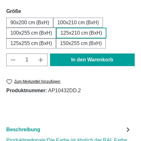
auswählen
Größe
90x200 cm (BxH)
100x210 cm (BxH)
100x255 cm (BxH)
125x210 cm (BxH)
125x255 cm (BxH)
150x255 cm (BxH)
Produkt Anzahl: Gib den gewünschten Wert e
In den Warenkorb
Zum Merkzettel hinzufügen
Produktnummer:
AP10432DD.2
Beschreibung
Produktmerkmale:Die Farbe ist ähnlich der RAL Farbe