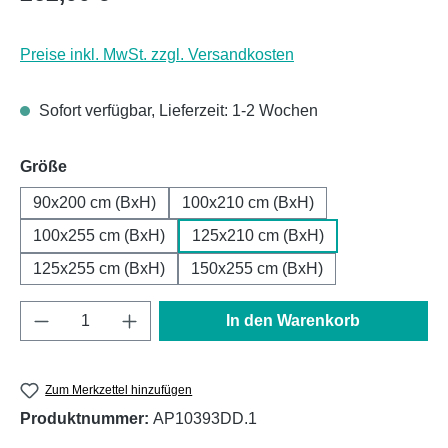
Preise inkl. MwSt. zzgl. Versandkosten
Sofort verfügbar, Lieferzeit: 1-2 Wochen
auswählen
Größe
90x200 cm (BxH)
100x210 cm (BxH)
100x255 cm (BxH)
125x210 cm (BxH)
125x255 cm (BxH)
150x255 cm (BxH)
Produkt Anzahl: Gib den gewünschten Wert e
In den Warenkorb
Zum Merkzettel hinzufügen
Produktnummer:
AP10393DD.1