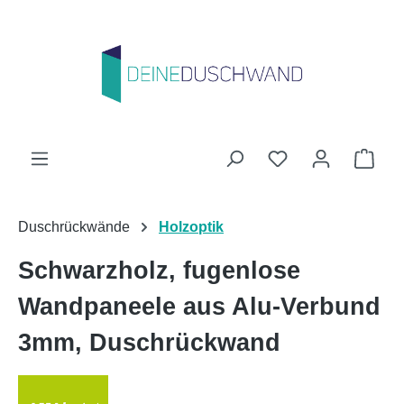
Zum Hauptinhalt springen
Du hast 0 Produk
Ware
Duschrückwände
Holzoptik
Schwarzholz, fugenlose
Wandpaneele aus Alu-Verbund
3mm, Duschrückwand