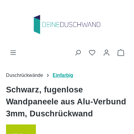
Zum Hauptinhalt springen
Du hast 0 Produk
Ware
Duschrückwände
Einfarbig
Schwarz, fugenlose
Wandpaneele aus Alu-Verbund
3mm, Duschrückwand