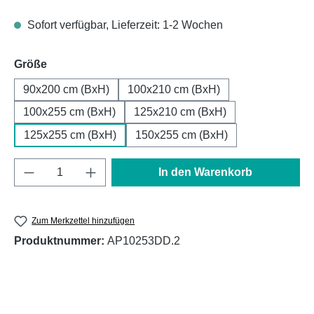
Sofort verfügbar, Lieferzeit: 1-2 Wochen
auswählen
Größe
90x200 cm (BxH)
100x210 cm (BxH)
100x255 cm (BxH)
125x210 cm (BxH)
125x255 cm (BxH)
150x255 cm (BxH)
Produkt Anzahl: Gib den gewünschten Wert e
In den Warenkorb
Zum Merkzettel hinzufügen
Produktnummer:
AP10253DD.2