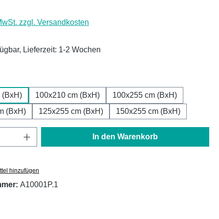
 MwSt. zzgl. Versandkosten
fügbar, Lieferzeit: 1-2 Wochen
ählen
 (BxH)
100x210 cm (BxH)
100x255 cm (BxH)
m (BxH)
125x255 cm (BxH)
150x255 cm (BxH)
Anzahl: Gib den gewünschten Wert ein oder
In den Warenkorb
tel hinzufügen
mmer:
A10001P.1