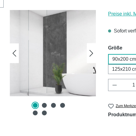
Preise inkl.
Sofort ver
ausw
Größe
90x200 cm
125x210 c
Produkt 
Zum Merkzet
Produktnu