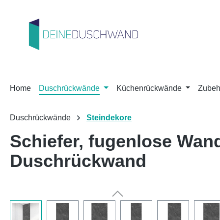
m Hauptinhalt springen
Zur Suche springen
Zur Hauptnavigation springen
Home
Duschrückwände
Küchenrückwände
Zubeh
Duschrückwände
Steindekore
Schiefer, fugenlose Wa
Duschrückwand
Bildergalerie überspringen