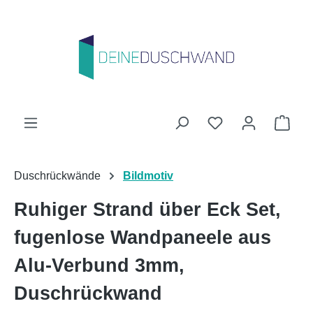
Zum Hauptinhalt springen
Du hast 0 Produk
Ware
Duschrückwände
Bildmotiv
Ruhiger Strand über Eck Set,
fugenlose Wandpaneele aus
Alu-Verbund 3mm,
Duschrückwand