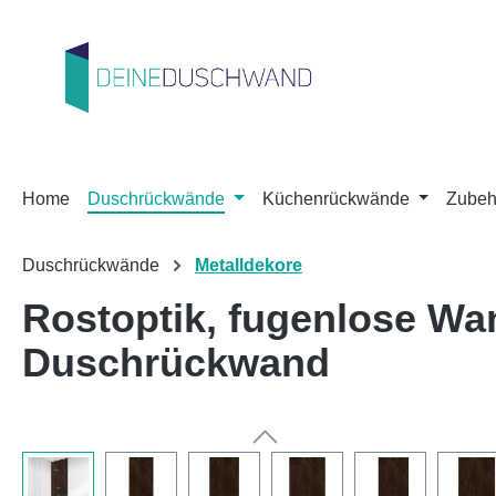
m Hauptinhalt springen
Zur Suche springen
Zur Hauptnavigation springen
Home
Duschrückwände
Küchenrückwände
Zubeh
Duschrückwände
Metalldekore
Rostoptik, fugenlose W
Duschrückwand
Bildergalerie überspringen