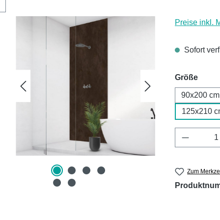
Preise inkl.
Sofort ver
ausw
Größe
90x200 cm
125x210 c
Produkt 
Zum Merkzet
Produktnu