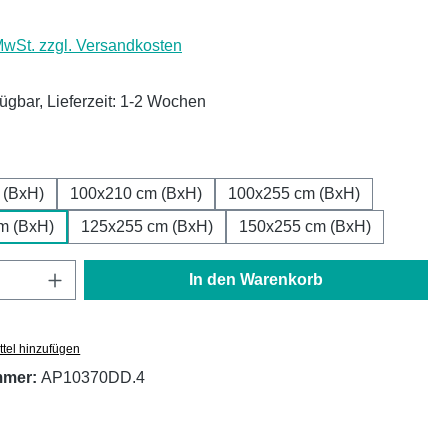
 MwSt. zzgl. Versandkosten
fügbar, Lieferzeit: 1-2 Wochen
ählen
 (BxH)
100x210 cm (BxH)
100x255 cm (BxH)
m (BxH)
125x255 cm (BxH)
150x255 cm (BxH)
Anzahl: Gib den gewünschten Wert ein oder
In den Warenkorb
tel hinzufügen
mmer:
AP10370DD.4