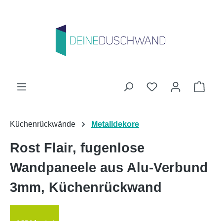
Zum Hauptinhalt springen
Du hast 0 Produk
Ware
Küchenrückwände
Metalldekore
Rost Flair, fugenlose
Wandpaneele aus Alu-Verbund
3mm, Küchenrückwand