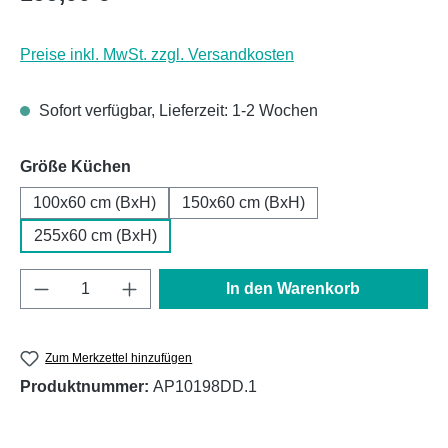
Preise inkl. MwSt. zzgl. Versandkosten
Sofort verfügbar, Lieferzeit: 1-2 Wochen
auswählen
Größe Küchen
100x60 cm (BxH)
150x60 cm (BxH)
255x60 cm (BxH)
Produkt Anzahl: Gib den gewünschten Wert e
In den Warenkorb
Zum Merkzettel hinzufügen
Produktnummer:
AP10198DD.1