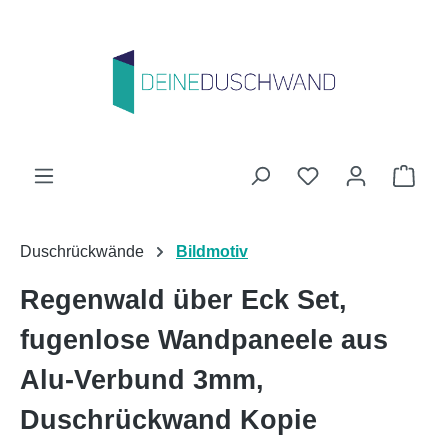
Zum Hauptinhalt springen
Du hast 0 Produk
Ware
Duschrückwände
Bildmotiv
Regenwald über Eck Set,
fugenlose Wandpaneele aus
Alu-Verbund 3mm,
Duschrückwand Kopie