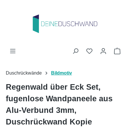
Zum Hauptinhalt springen
Du hast 0 Produk
Ware
Duschrückwände
Bildmotiv
Regenwald über Eck Set,
fugenlose Wandpaneele aus
Alu-Verbund 3mm,
Duschrückwand Kopie