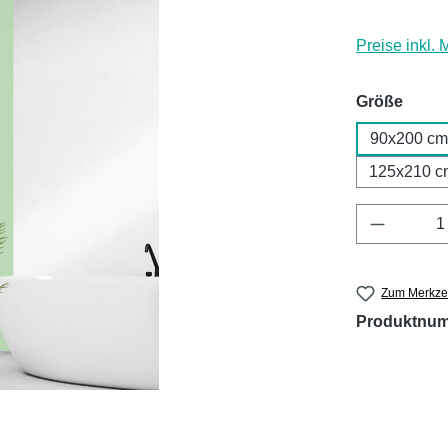
Preise inkl.
ausw
Größe
90x200 cm
125x210 c
Produkt 
Zum Merkzet
Produktnu