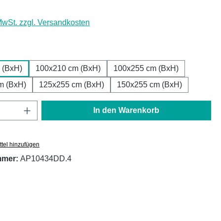
 MwSt. zzgl. Versandkosten
ählen
 (BxH)
100x210 cm (BxH)
100x255 cm (BxH)
m (BxH)
125x255 cm (BxH)
150x255 cm (BxH)
Anzahl: Gib den gewünschten Wert ein oder
In den Warenkorb
tel hinzufügen
mmer:
AP10434DD.4