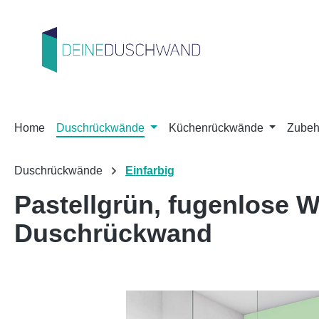
m Hauptinhalt springen
Zur Suche springen
Zur Hauptnavigation springen
Home
Duschrückwände
Küchenrückwände
Zubeh
Duschrückwände
Einfarbig
Pastellgrün, fugenlose
Duschrückwand
Bildergalerie überspringen