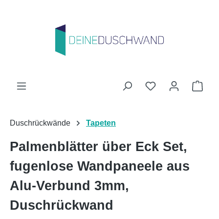
Zum Hauptinhalt springen
Du hast 0 Produk
Ware
Duschrückwände
Tapeten
Palmenblätter über Eck Set,
fugenlose Wandpaneele aus
Alu-Verbund 3mm,
Duschrückwand