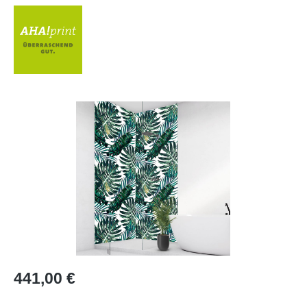
Bildergalerie überspringen
Regulärer Preis:
441,00 €