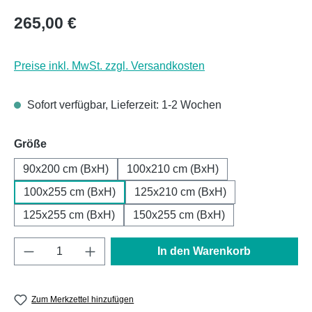
Regulärer Preis:
265,00 €
Preise inkl. MwSt. zzgl. Versandkosten
Sofort verfügbar, Lieferzeit: 1-2 Wochen
auswählen
Größe
90x200 cm (BxH)
100x210 cm (BxH)
100x255 cm (BxH)
125x210 cm (BxH)
125x255 cm (BxH)
150x255 cm (BxH)
Produkt Anzahl: Gib den gewünschten Wert e
In den Warenkorb
Zum Merkzettel hinzufügen