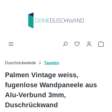
Zum Hauptinhalt springen
Du hast 0 Produk
Ware
Duschrückwände
Tapeten
Palmen Vintage weiss,
fugenlose Wandpaneele aus
Alu-Verbund 3mm,
Duschrückwand