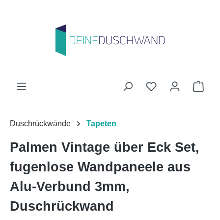
Zum Hauptinhalt springen
Du hast 0 Produk
Ware
Duschrückwände
Tapeten
Palmen Vintage über Eck Set,
fugenlose Wandpaneele aus
Alu-Verbund 3mm,
Duschrückwand