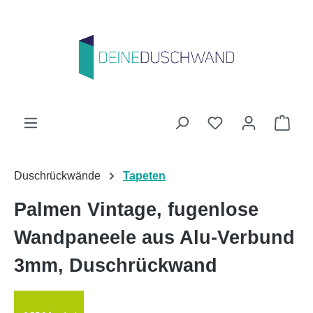
Zum Hauptinhalt springen
Du hast 0 Produk
Ware
Duschrückwände
Tapeten
Palmen Vintage, fugenlose
Wandpaneele aus Alu-Verbund
3mm, Duschrückwand