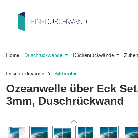
m Hauptinhalt springen
Zur Suche springen
Zur Hauptnavigation springen
Home
Duschrückwände
Küchenrückwände
Zubeh
Duschrückwände
Bildmotiv
Ozeanwelle über Eck Set
3mm, Duschrückwand
Bildergalerie überspringen