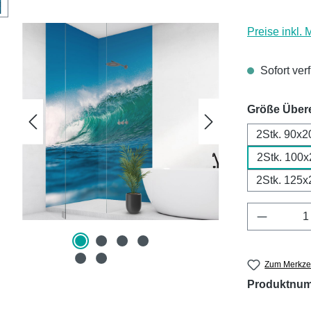
Preise inkl.
Sofort ver
Größe Über
2Stk. 90x2
2Stk. 100
2Stk. 125x
Produkt 
Zum Merkzet
Produktnu