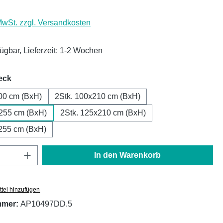
 MwSt. zzgl. Versandkosten
fügbar, Lieferzeit: 1-2 Wochen
auswählen
eck
00 cm (BxH)
2Stk. 100x210 cm (BxH)
x255 cm (BxH)
2Stk. 125x210 cm (BxH)
255 cm (BxH)
Anzahl: Gib den gewünschten Wert ein oder
In den Warenkorb
tel hinzufügen
mmer:
AP10497DD.5