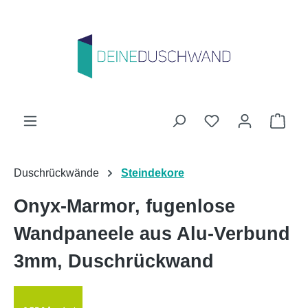
Zum Hauptinhalt springen
Du hast 0 Produk
Ware
Duschrückwände
Steindekore
Onyx-Marmor, fugenlose
Wandpaneele aus Alu-Verbund
3mm, Duschrückwand