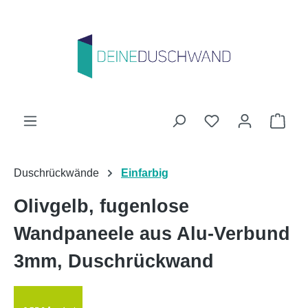
Zum Hauptinhalt springen
Du hast 0 Produk
Ware
Duschrückwände
Einfarbig
Olivgelb, fugenlose
Wandpaneele aus Alu-Verbund
3mm, Duschrückwand