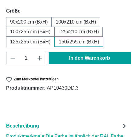
auswählen
Größe
90x200 cm (BxH)
100x210 cm (BxH)
100x255 cm (BxH)
125x210 cm (BxH)
125x255 cm (BxH)
150x255 cm (BxH)
Produkt Anzahl: Gib den gewünschten Wert e
In den Warenkorb
Zum Merkzettel hinzufügen
Produktnummer:
AP10430DD.3
Beschreibung
Produktmerkmale:Die Farbe ist ähnlich der RAL Farbe