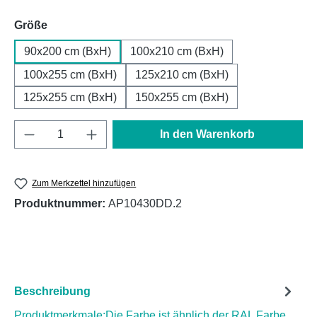
auswählen
Größe
90x200 cm (BxH)
100x210 cm (BxH)
100x255 cm (BxH)
125x210 cm (BxH)
125x255 cm (BxH)
150x255 cm (BxH)
Produkt Anzahl: Gib den gewünschten Wert e
In den Warenkorb
Zum Merkzettel hinzufügen
Produktnummer:
AP10430DD.2
Beschreibung
Produktmerkmale:Die Farbe ist ähnlich der RAL Farbe