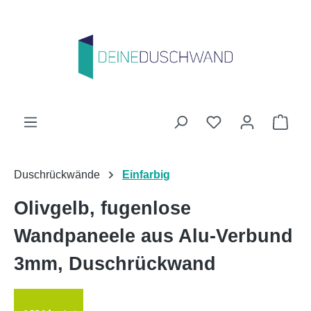
Zum Hauptinhalt springen
Du hast 0 Produk
Ware
Duschrückwände
Einfarbig
Olivgelb, fugenlose
Wandpaneele aus Alu-Verbund
3mm, Duschrückwand