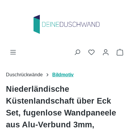
Zum Hauptinhalt springen
Du hast 0 Produk
Ware
Duschrückwände
Bildmotiv
Niederländische
Küstenlandschaft über Eck
Set, fugenlose Wandpaneele
aus Alu-Verbund 3mm,