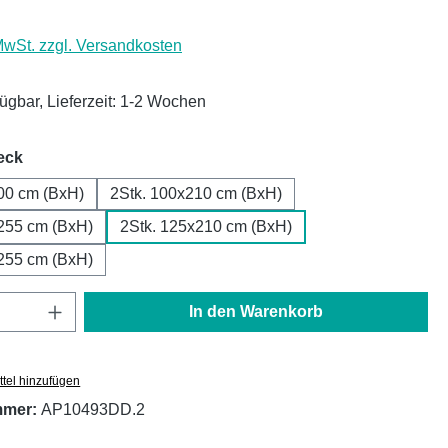
 MwSt. zzgl. Versandkosten
fügbar, Lieferzeit: 1-2 Wochen
auswählen
eck
00 cm (BxH)
2Stk. 100x210 cm (BxH)
255 cm (BxH)
2Stk. 125x210 cm (BxH)
255 cm (BxH)
Anzahl: Gib den gewünschten Wert ein oder
In den Warenkorb
tel hinzufügen
mmer:
AP10493DD.2