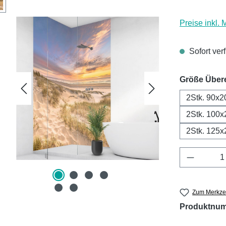
Preise inkl.
Sofort ver
Größe Über
2Stk. 90x2
2Stk. 100x
2Stk. 125x
Produkt 
Zum Merkzet
Produktnu