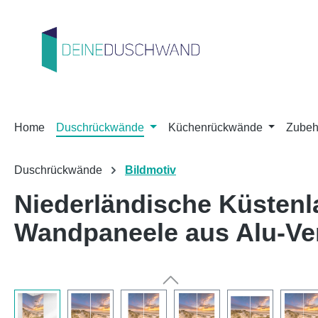
m Hauptinhalt springen
Zur Suche springen
Zur Hauptnavigation springen
Home
Duschrückwände
Küchenrückwände
Zubeh
Duschrückwände
Bildmotiv
Niederländische Küstenl
Wandpaneele aus Alu-V
Bildergalerie überspringen