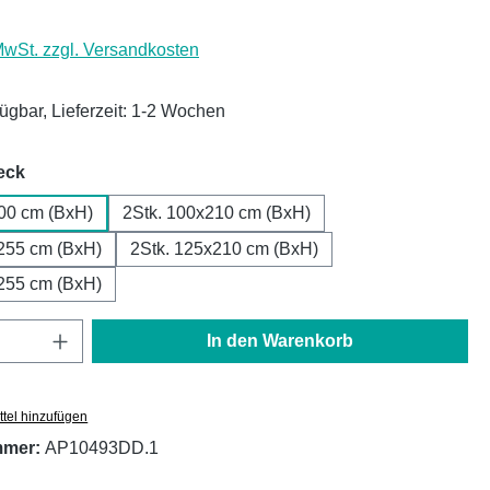
 MwSt. zzgl. Versandkosten
fügbar, Lieferzeit: 1-2 Wochen
auswählen
eck
00 cm (BxH)
2Stk. 100x210 cm (BxH)
255 cm (BxH)
2Stk. 125x210 cm (BxH)
255 cm (BxH)
Anzahl: Gib den gewünschten Wert ein oder
In den Warenkorb
tel hinzufügen
mmer:
AP10493DD.1