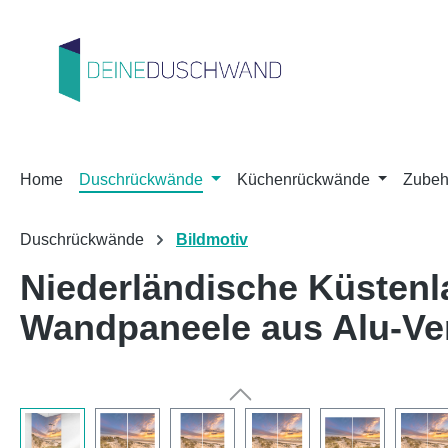
m Hauptinhalt springen
Zur Suche springen
Zur Hauptnavigation springen
Home
Duschrückwände
Küchenrückwände
Zubeh
Duschrückwände
Bildmotiv
Niederländische Küstenl
Wandpaneele aus Alu-V
Bildergalerie überspringen