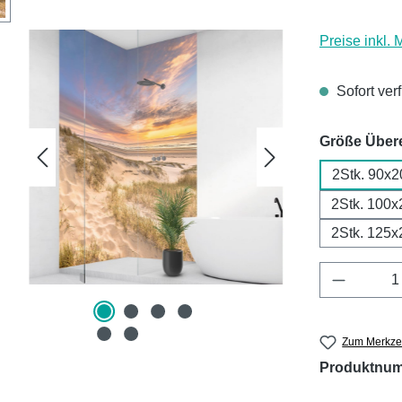
Preise inkl.
Sofort ver
Größe Über
2Stk. 90x2
2Stk. 100x
2Stk. 125x
Produkt 
Zum Merkzet
Produktnu