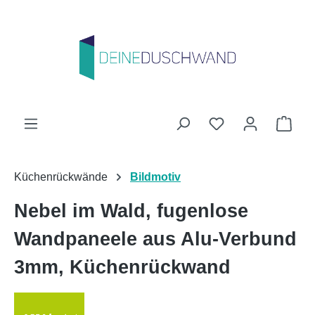
Zum Hauptinhalt springen
Du hast 0 Produk
Ware
Küchenrückwände
Bildmotiv
Nebel im Wald, fugenlose
Wandpaneele aus Alu-Verbund
3mm, Küchenrückwand