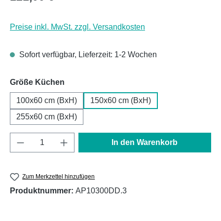
Preise inkl. MwSt. zzgl. Versandkosten
Sofort verfügbar, Lieferzeit: 1-2 Wochen
auswählen
Größe Küchen
100x60 cm (BxH)
150x60 cm (BxH)
255x60 cm (BxH)
Produkt Anzahl: Gib den gewünschten Wert e
In den Warenkorb
Zum Merkzettel hinzufügen
Produktnummer:
AP10300DD.3