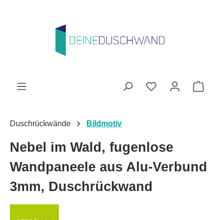
Zum Hauptinhalt springen
Du hast 0 Produk
Ware
Duschrückwände
Bildmotiv
Nebel im Wald, fugenlose
Wandpaneele aus Alu-Verbund
3mm, Duschrückwand