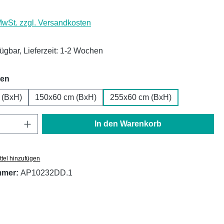
 MwSt. zzgl. Versandkosten
fügbar, Lieferzeit: 1-2 Wochen
auswählen
hen
 (BxH)
150x60 cm (BxH)
255x60 cm (BxH)
Anzahl: Gib den gewünschten Wert ein oder
In den Warenkorb
tel hinzufügen
mmer:
AP10232DD.1