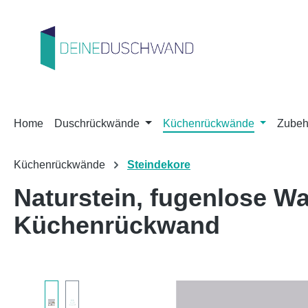
m Hauptinhalt springen
Zur Suche springen
Zur Hauptnavigation springen
Home
Duschrückwände
Küchenrückwände
Zubeh
Küchenrückwände
Steindekore
Naturstein, fugenlose 
Küchenrückwand
Bildergalerie überspringen