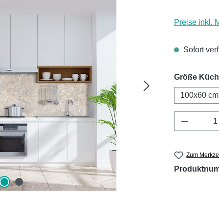
Preise inkl.
Sofort ver
Größe Küc
100x60 cm
Produkt 
Zum Merkzet
Produktnu