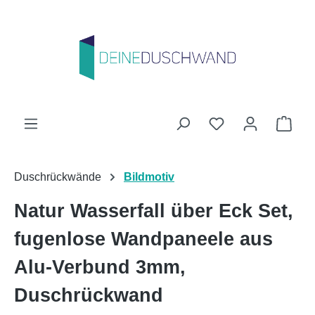
Zum Hauptinhalt springen
Du hast 0 Produk
Ware
Duschrückwände
Bildmotiv
Natur Wasserfall über Eck Set,
fugenlose Wandpaneele aus
Alu-Verbund 3mm,
Duschrückwand