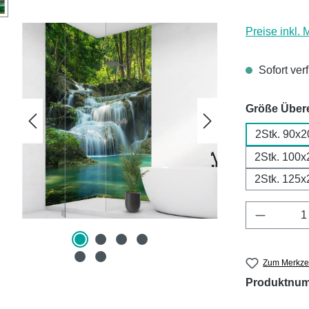
Preise inkl.
Sofort ver
Größe Über
2Stk. 90x2
2Stk. 100x
2Stk. 125x
Produkt 
Zum Merkzet
Produktnu