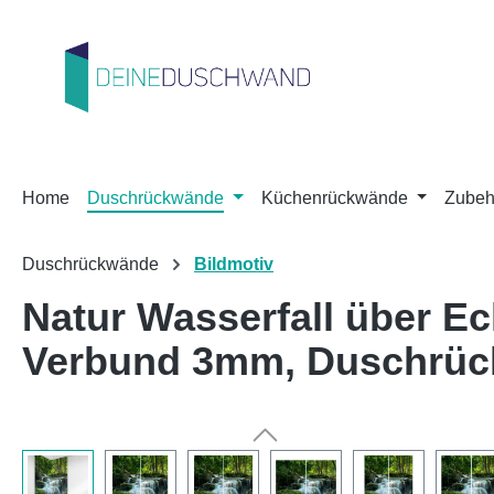
m Hauptinhalt springen
Zur Suche springen
Zur Hauptnavigation springen
Home
Duschrückwände
Küchenrückwände
Zubeh
Duschrückwände
Bildmotiv
Natur Wasserfall über E
Verbund 3mm, Duschrü
Bildergalerie überspringen