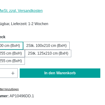
 MwSt. zzgl. Versandkosten
fügbar, Lieferzeit: 1-2 Wochen
auswählen
eck
00 cm (BxH)
2Stk. 100x210 cm (BxH)
255 cm (BxH)
2Stk. 125x210 cm (BxH)
255 cm (BxH)
Anzahl: Gib den gewünschten Wert ein oder
In den Warenkorb
tel hinzufügen
mmer:
AP10496DD.1