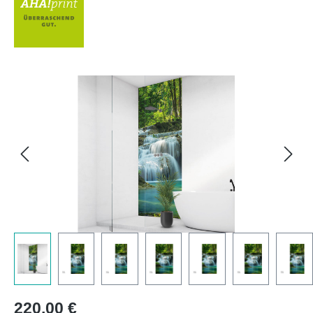
Bildergalerie überspringen
Regulärer Preis:
220,00 €