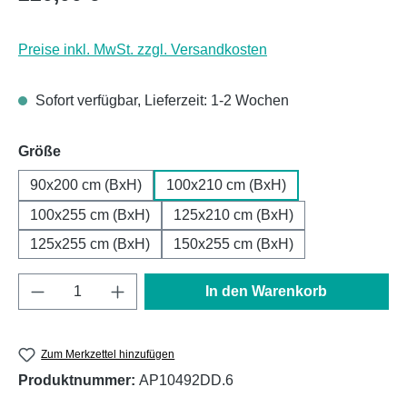
Preise inkl. MwSt. zzgl. Versandkosten
Sofort verfügbar, Lieferzeit: 1-2 Wochen
auswählen
Größe
90x200 cm (BxH)
100x210 cm (BxH)
100x255 cm (BxH)
125x210 cm (BxH)
125x255 cm (BxH)
150x255 cm (BxH)
Produkt Anzahl: Gib den gewünschten Wert e
In den Warenkorb
Zum Merkzettel hinzufügen
Produktnummer:
AP10492DD.6