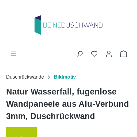
Zum Hauptinhalt springen
Du hast 0 Produk
Ware
Duschrückwände
Bildmotiv
Natur Wasserfall, fugenlose
Wandpaneele aus Alu-Verbund
3mm, Duschrückwand