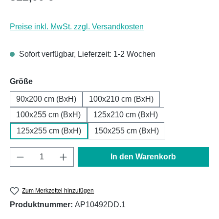
Preise inkl. MwSt. zzgl. Versandkosten
Sofort verfügbar, Lieferzeit: 1-2 Wochen
auswählen
Größe
90x200 cm (BxH)
100x210 cm (BxH)
100x255 cm (BxH)
125x210 cm (BxH)
125x255 cm (BxH)
150x255 cm (BxH)
Produkt Anzahl: Gib den gewünschten Wert e
In den Warenkorb
Zum Merkzettel hinzufügen
Produktnummer:
AP10492DD.1