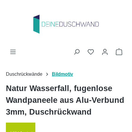
Zum Hauptinhalt springen
Du hast 0 Produk
Ware
Duschrückwände
Bildmotiv
Natur Wasserfall, fugenlose
Wandpaneele aus Alu-Verbund
3mm, Duschrückwand