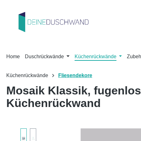
m Hauptinhalt springen
Zur Suche springen
Zur Hauptnavigation springen
Home
Duschrückwände
Küchenrückwände
Zubeh
Küchenrückwände
Fliesendekore
Mosaik Klassik, fugenl
Küchenrückwand
Bildergalerie überspringen