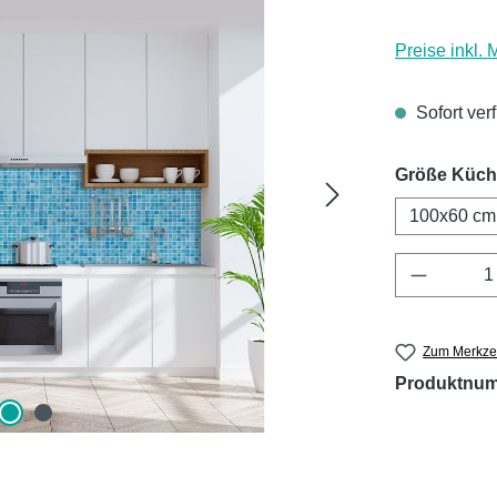
Preise inkl.
Sofort ver
Größe Küc
100x60 cm
Produkt 
Zum Merkzet
Produktnu