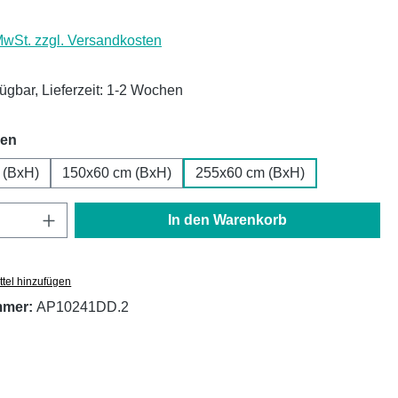
 MwSt. zzgl. Versandkosten
fügbar, Lieferzeit: 1-2 Wochen
auswählen
hen
 (BxH)
150x60 cm (BxH)
255x60 cm (BxH)
Anzahl: Gib den gewünschten Wert ein oder
In den Warenkorb
tel hinzufügen
mmer:
AP10241DD.2