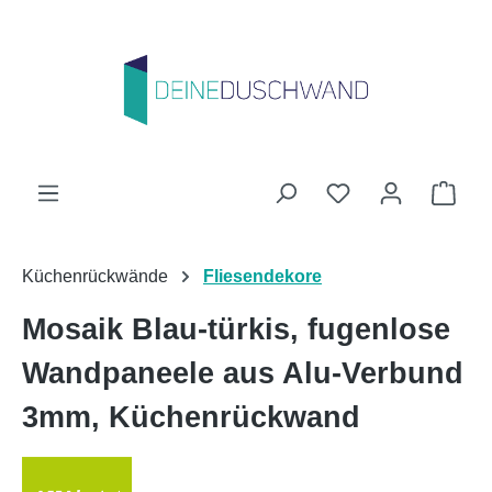
Zum Hauptinhalt springen
Du hast 0 Produk
Ware
Küchenrückwände
Fliesendekore
Mosaik Blau-türkis, fugenlose
Wandpaneele aus Alu-Verbund
3mm, Küchenrückwand