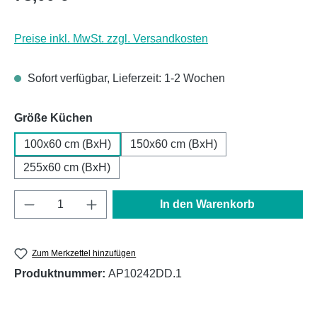
Preise inkl. MwSt. zzgl. Versandkosten
Sofort verfügbar, Lieferzeit: 1-2 Wochen
auswählen
Größe Küchen
100x60 cm (BxH)
150x60 cm (BxH)
255x60 cm (BxH)
Produkt Anzahl: Gib den gewünschten Wert e
In den Warenkorb
Zum Merkzettel hinzufügen
Produktnummer:
AP10242DD.1