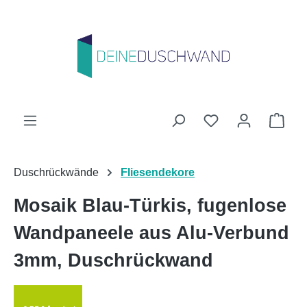
Zum Hauptinhalt springen
Du hast 0 Produk
Ware
Duschrückwände
Fliesendekore
Mosaik Blau-Türkis, fugenlose
Wandpaneele aus Alu-Verbund
3mm, Duschrückwand