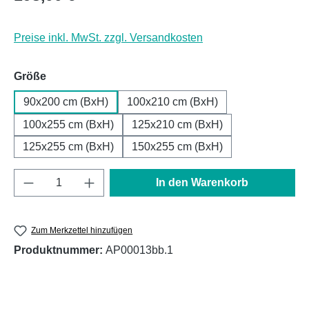
Preise inkl. MwSt. zzgl. Versandkosten
auswählen
Größe
90x200 cm (BxH)
100x210 cm (BxH)
100x255 cm (BxH)
125x210 cm (BxH)
125x255 cm (BxH)
150x255 cm (BxH)
Produkt Anzahl: Gib den gewünschten Wert e
In den Warenkorb
Zum Merkzettel hinzufügen
Produktnummer:
AP00013bb.1