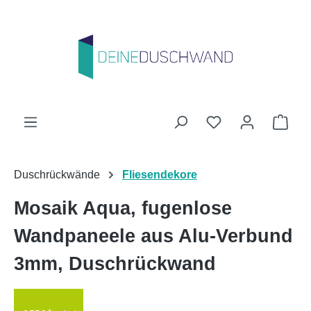
Zum Hauptinhalt springen
Du hast 0 Produk
Ware
Duschrückwände
Fliesendekore
Mosaik Aqua, fugenlose
Wandpaneele aus Alu-Verbund
3mm, Duschrückwand