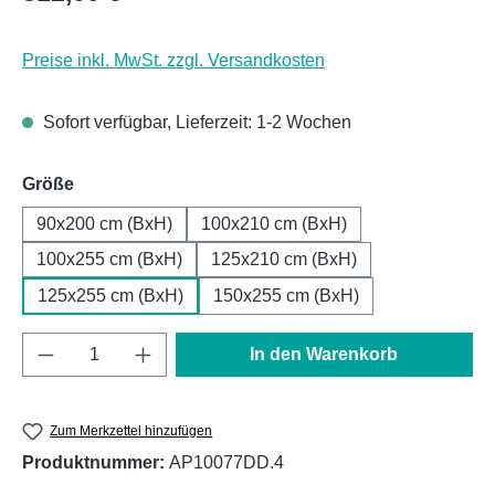
Preise inkl. MwSt. zzgl. Versandkosten
Sofort verfügbar, Lieferzeit: 1-2 Wochen
auswählen
Größe
90x200 cm (BxH)
100x210 cm (BxH)
100x255 cm (BxH)
125x210 cm (BxH)
125x255 cm (BxH)
150x255 cm (BxH)
Produkt Anzahl: Gib den gewünschten Wert e
In den Warenkorb
Zum Merkzettel hinzufügen
Produktnummer:
AP10077DD.4