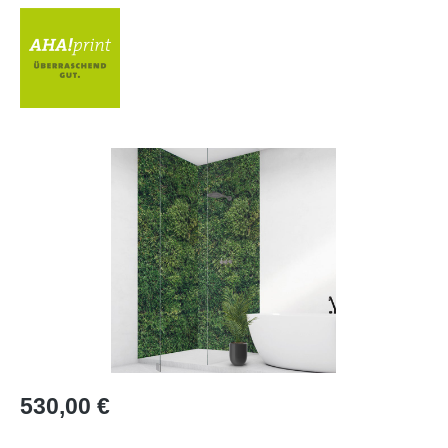
Bildergalerie überspringen
Regulärer Preis:
530,00 €