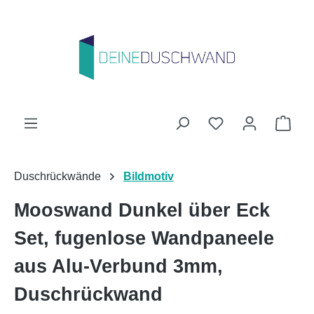
Zum Hauptinhalt springen
Du hast 0 Produk
Ware
Duschrückwände
Bildmotiv
Mooswand Dunkel über Eck
Set, fugenlose Wandpaneele
aus Alu-Verbund 3mm,
Duschrückwand